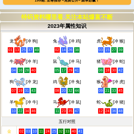
特码资料哪里看.关注本站爆富不断
2023年属性知识